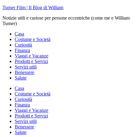
Skip
Turner Film | Il Blog di William
to
Notizie utili e curiose per persone eccentriche (come me e William
content
Turner)
Casa
Costume e Società
Curiosità
Finanza
Viaggi e Vacanze
Prodotti e Servizi
Servizi utili
Benessere
Salute
Casa
Costume e Società
Curiosità
Finanza
Viaggi e Vacanze
Prodotti e Servizi
Servizi utili
Benessere
Salute