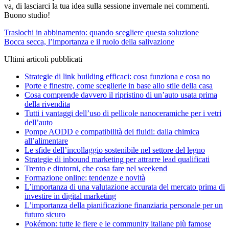
va, di lasciarci la tua idea sulla sessione invernale nei commenti.
Buono studio!
Navigazione
Traslochi in abbinamento: quando scegliere questa soluzione
Bocca secca, l’importanza e il ruolo della salivazione
articoli
Ultimi articoli pubblicati
Strategie di link building efficaci: cosa funziona e cosa no
Porte e finestre, come sceglierle in base allo stile della casa
Cosa comprende davvero il ripristino di un’auto usata prima
della rivendita
Tutti i vantaggi dell’uso di pellicole nanoceramiche per i vetri
dell’auto
Pompe AODD e compatibilità dei fluidi: dalla chimica
all’alimentare
Le sfide dell’incollaggio sostenibile nel settore del legno
Strategie di inbound marketing per attrarre lead qualificati
Trento e dintorni, che cosa fare nel weekend
Formazione online: tendenze e novità
L’importanza di una valutazione accurata del mercato prima di
investire in digital marketing
L’importanza della pianificazione finanziaria personale per un
futuro sicuro
Pokémon: tutte le fiere e le community italiane più famose