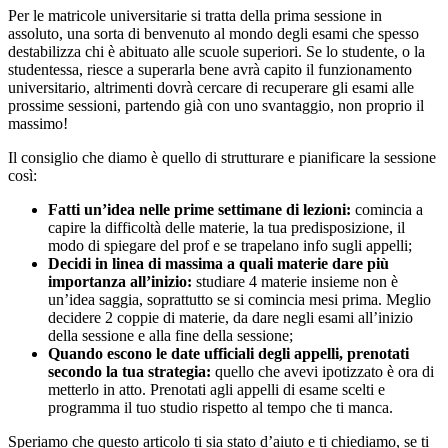
Per le matricole universitarie si tratta della prima sessione in
assoluto, una sorta di benvenuto al mondo degli esami che spesso
destabilizza chi è abituato alle scuole superiori. Se lo studente, o la
studentessa, riesce a superarla bene avrà capito il funzionamento
universitario, altrimenti dovrà cercare di recuperare gli esami alle
prossime sessioni, partendo già con uno svantaggio, non proprio il
massimo!
Il consiglio che diamo è quello di strutturare e pianificare la sessione
così:
Fatti un’idea nelle prime settimane di lezioni:
comincia a
capire la difficoltà delle materie, la tua predisposizione, il
modo di spiegare del prof e se trapelano info sugli appelli;
Decidi in linea di massima a quali materie dare più
importanza all’inizio:
studiare 4 materie insieme non è
un’idea saggia, soprattutto se si comincia mesi prima. Meglio
decidere 2 coppie di materie, da dare negli esami all’inizio
della sessione e alla fine della sessione;
Quando escono le date ufficiali degli appelli, prenotati
secondo la tua strategia:
quello che avevi ipotizzato è ora di
metterlo in atto. Prenotati agli appelli di esame scelti e
programma il tuo studio rispetto al tempo che ti manca.
Speriamo che questo articolo ti sia stato d’aiuto e ti chiediamo, se ti