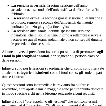
La sessione invernale:
la prima sessione dell’anno
accademico, a seconda dell’università va da dicembre a fine
febbraio;
La sessione estiva:
la seconda grossa sessione di esami che si
svolgono, sempre a seconda dell’università, da maggio
inoltrato (o inizio giugno) a fine luglio;
La sessione autunnale:
definita spesso una sessione
riparatoria, che di solito si tiene intorno a settembre e serve a
recuperare quegli esami andati male o non conseguiti durante
le precedenti due sessioni.
Alcune università prevedono invece la possibilità di
prenotarsi agli
esami in più scaglioni annuali
, non seguendo il periodo classico
delle sessioni.
Infine ci sono poi le sessioni straordinarie che di solito sono riservate
ad alcune
categorie di studenti
come i fuori corso, gli studenti part-
time e i laureandi.
Queste sessioni sono intermedie e le troviamo fra ottobre e
novembre, e fra aprile e inizio maggio e sono per l’appunto dedicate
in modo speciale a chi ne ha bisogno seguendo alcuni requisiti.
Infine ci sono i “pre-appelli” o gli “esoneri” che non sono esami
regolamentati dalle sessioni ufficiali, ma sono previsti dai professori