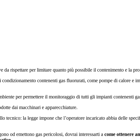
e da rispettare per limitare quanto più possibile il contenimento e la pr
 di condizionamento contenenti gas fluorurati, come pompe di calore e im
nte per permettere il monitoraggio di tutti gli impianti contenenti gas n
dotte dai macchinari e apparecchiature.
vello tecnico: la legge impone che l’operatore incaricato abbia delle spec
ono od emettono gas pericolosi, dovrai interessarti a
come ottenere a
ratico
.