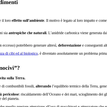
edimenti
 il loro
effetto sull’ambiente
. Il motivo è legato al loro impatto e com
ni sia
antropiche che naturali
. L’anidride carbonica viene generata da
in eccesso) potrebbero generare altresì,
deforestazione
e conseguenti al
za di cibi ed al biologico
, è diventato assolutamente un problema primar
“nocivi”?
vita sulla Terra.
di combustibili fossili,
alterando
l’equilibrio termico della Terra, ge
ù pericolose
: riscaldamento dell’Oceano e dei mari, scioglimento dei ghi
e del pianeta.
e meglio prestare attenzione all’uso di macchinari e attrezzature che e