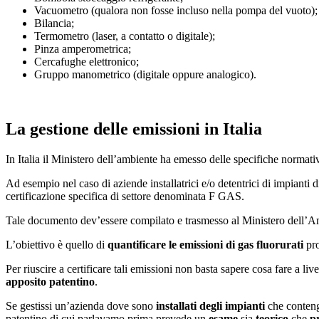
Vacuometro (qualora non fosse incluso nella pompa del vuoto);
Bilancia;
Termometro (laser, a contatto o digitale);
Pinza amperometrica;
Cercafughe elettronico;
Gruppo manometrico (digitale oppure analogico).
La gestione delle emissioni in Italia
In Italia il Ministero dell’ambiente ha emesso delle specifiche normativ
Ad esempio nel caso di aziende installatrici e/o detentrici di impianti
certificazione specifica di settore denominata F GAS.
Tale documento dev’essere compilato e trasmesso al Ministero dell’Ambie
L’obiettivo è quello di
quantificare le emissioni di gas fluorurati
pro
Per riuscire a certificare tali emissioni non basta sapere cosa fare a li
apposito patentino
.
Se gestissi un’azienda dove sono
installati degli impianti
che conteng
patentino di cui parlavamo prima prevede un
esame
sia
teorico
che
p