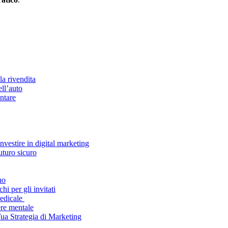
la rivendita
ell’auto
ntare
vestire in digital marketing
uturo sicuro
no
i per gli invitati
medicale
ere mentale
Tua Strategia di Marketing