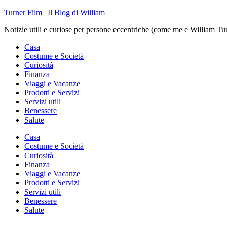
Skip
Turner Film | Il Blog di William
to
Notizie utili e curiose per persone eccentriche (come me e William Tu
content
Casa
Costume e Società
Curiosità
Finanza
Viaggi e Vacanze
Prodotti e Servizi
Servizi utili
Benessere
Salute
Casa
Costume e Società
Curiosità
Finanza
Viaggi e Vacanze
Prodotti e Servizi
Servizi utili
Benessere
Salute