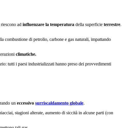
e riescono ad
influenzare la temperatura
della superficie
terrestre
.
lla combustione di petrolio, carbone e gas naturali, impattando
terazioni
climatiche.
io: tutti i paesi industrializzati hanno preso dei provvedimenti
nerando un
eccessivo
surriscaldamento globale
.
acciai, stagioni alterate, aumento di siccità in alcune parti (con
mettono tali gas.