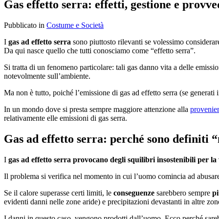
Gas effetto serra: effetti, gestione e provv
Pubblicato
in
Costume e Società
I
gas ad effetto serra
sono piuttosto rilevanti se volessimo considerare
Da qui nasce quello che tutti conosciamo come “effetto serra”.
Si tratta di un fenomeno particolare: tali gas danno vita a delle emissio
notevolmente sull’ambiente.
Ma non è tutto, poiché l’emissione di gas ad effetto serra (se generati 
In un mondo dove si presta sempre maggiore attenzione alla
provenien
relativamente elle emissioni di gas serra.
Gas ad effetto serra: perché sono definiti 
I
gas ad effetto serra provocano degli squilibri insostenibili per la 
Il problema si verifica nel momento in cui l’uomo comincia ad abusare 
Se il calore superasse certi limiti, le
conseguenze
sarebbero sempre
pi
evidenti danni nelle zone aride) e precipitazioni devastanti in altre zon
I danni in questo caso, vengono prodotti dall’uomo. Ecco perché sarebb