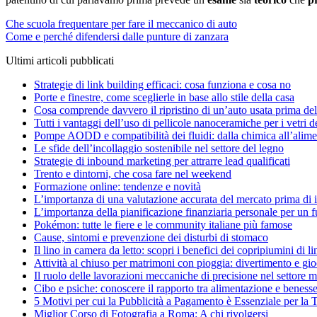
Navigazione
Che scuola frequentare per fare il meccanico di auto
Come e perché difendersi dalle punture di zanzara
articoli
Ultimi articoli pubblicati
Strategie di link building efficaci: cosa funziona e cosa no
Porte e finestre, come sceglierle in base allo stile della casa
Cosa comprende davvero il ripristino di un’auto usata prima del
Tutti i vantaggi dell’uso di pellicole nanoceramiche per i vetri d
Pompe AODD e compatibilità dei fluidi: dalla chimica all’alime
Le sfide dell’incollaggio sostenibile nel settore del legno
Strategie di inbound marketing per attrarre lead qualificati
Trento e dintorni, che cosa fare nel weekend
Formazione online: tendenze e novità
L’importanza di una valutazione accurata del mercato prima di in
L’importanza della pianificazione finanziaria personale per un f
Pokémon: tutte le fiere e le community italiane più famose
Cause, sintomi e prevenzione dei disturbi di stomaco
Il lino in camera da letto: scopri i benefici dei copripiumini di li
Attività al chiuso per matrimoni con pioggia: divertimento e gioch
Il ruolo delle lavorazioni meccaniche di precisione nel settore 
Cibo e psiche: conoscere il rapporto tra alimentazione e beness
5 Motivi per cui la Pubblicità a Pagamento è Essenziale per la 
Miglior Corso di Fotografia a Roma: A chi rivolgersi