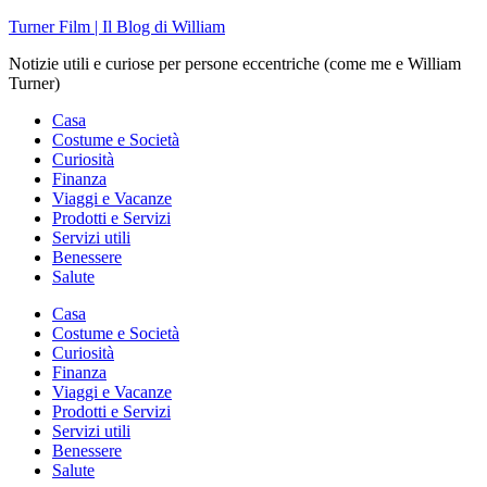
Skip
Turner Film | Il Blog di William
to
Notizie utili e curiose per persone eccentriche (come me e William
content
Turner)
Casa
Costume e Società
Curiosità
Finanza
Viaggi e Vacanze
Prodotti e Servizi
Servizi utili
Benessere
Salute
Casa
Costume e Società
Curiosità
Finanza
Viaggi e Vacanze
Prodotti e Servizi
Servizi utili
Benessere
Salute