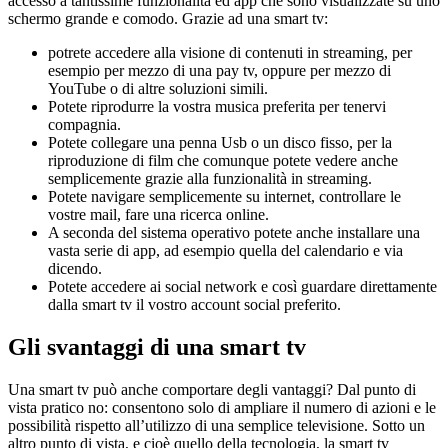
accesso a tantissime funzionalità ed app che sono visualizzate su uno
schermo grande e comodo. Grazie ad una smart tv:
potrete accedere alla visione di contenuti in streaming, per
esempio per mezzo di una pay tv, oppure per mezzo di
YouTube o di altre soluzioni simili.
Potete riprodurre la vostra musica preferita per tenervi
compagnia.
Potete collegare una penna Usb o un disco fisso, per la
riproduzione di film che comunque potete vedere anche
semplicemente grazie alla funzionalità in streaming.
Potete navigare semplicemente su internet, controllare le
vostre mail, fare una ricerca online.
A seconda del sistema operativo potete anche installare una
vasta serie di app, ad esempio quella del calendario e via
dicendo.
Potete accedere ai social network e così guardare direttamente
dalla smart tv il vostro account social preferito.
Gli svantaggi di una smart tv
Una smart tv può anche comportare degli vantaggi? Dal punto di
vista pratico no: consentono solo di ampliare il numero di azioni e le
possibilità rispetto all’utilizzo di una semplice televisione. Sotto un
altro punto di vista, e cioè quello della tecnologia, la smart tv