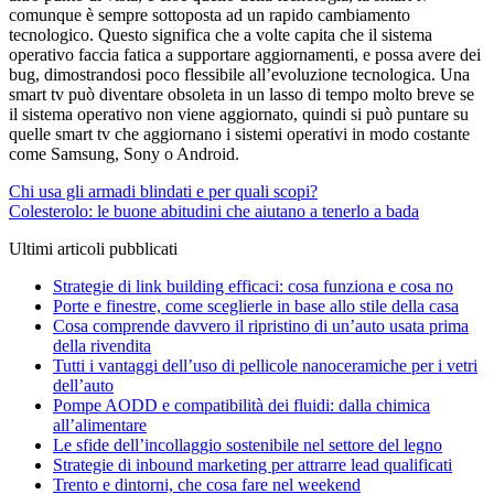
comunque è sempre sottoposta ad un rapido cambiamento
tecnologico. Questo significa che a volte capita che il sistema
operativo faccia fatica a supportare aggiornamenti, e possa avere dei
bug, dimostrandosi poco flessibile all’evoluzione tecnologica. Una
smart tv può diventare obsoleta in un lasso di tempo molto breve se
il sistema operativo non viene aggiornato, quindi si può puntare su
quelle smart tv che aggiornano i sistemi operativi in modo costante
come Samsung, Sony o Android.
Navigazione
Chi usa gli armadi blindati e per quali scopi?
Colesterolo: le buone abitudini che aiutano a tenerlo a bada
articoli
Ultimi articoli pubblicati
Strategie di link building efficaci: cosa funziona e cosa no
Porte e finestre, come sceglierle in base allo stile della casa
Cosa comprende davvero il ripristino di un’auto usata prima
della rivendita
Tutti i vantaggi dell’uso di pellicole nanoceramiche per i vetri
dell’auto
Pompe AODD e compatibilità dei fluidi: dalla chimica
all’alimentare
Le sfide dell’incollaggio sostenibile nel settore del legno
Strategie di inbound marketing per attrarre lead qualificati
Trento e dintorni, che cosa fare nel weekend