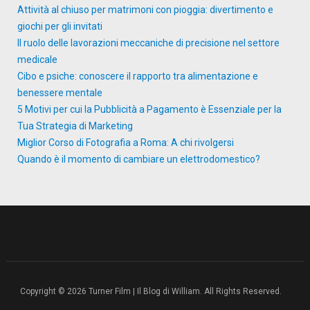
Attività al chiuso per matrimoni con pioggia: divertimento e
giochi per gli invitati
Il ruolo delle lavorazioni meccaniche di precisione nel settore
medicale
Cibo e psiche: conoscere il rapporto tra alimentazione e
benessere mentale
5 Motivi per cui la Pubblicità a Pagamento è Essenziale per la
Tua Strategia di Marketing
Miglior Corso di Fotografia a Roma: A chi rivolgersi
Quando è il momento di cambiare un elettrodomestico?
Copyright © 2026 Turner Film | Il Blog di William. All Rights Reserved.