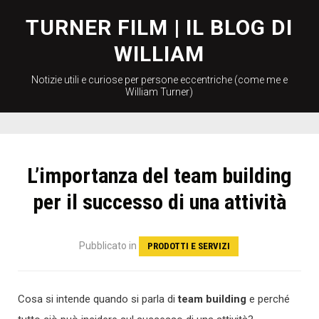
Skip
to
TURNER FILM | IL BLOG DI
content
WILLIAM
Notizie utili e curiose per persone eccentriche (come me e
William Turner)
L’importanza del team building
per il successo di una attività
Pubblicato
in
PRODOTTI E SERVIZI
Cosa si intende quando si parla di
team building
e perché