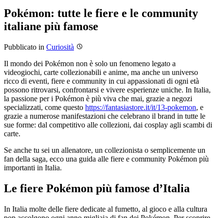
Pokémon: tutte le fiere e le community
italiane più famose
Pubblicato
in
Curiosità
Il mondo dei Pokémon non è solo un fenomeno legato a
videogiochi, carte collezionabili e anime, ma anche un universo
ricco di eventi, fiere e community in cui appassionati di ogni età
possono ritrovarsi, confrontarsi e vivere esperienze uniche. In Italia,
la passione per i Pokémon è più viva che mai, grazie a negozi
specializzati, come questo
https://fantasiastore.it/it/13-pokemon
, e
grazie a numerose manifestazioni che celebrano il brand in tutte le
sue forme: dal competitivo alle collezioni, dai cosplay agli scambi di
carte.
Se anche tu sei un allenatore, un collezionista o semplicemente un
fan della saga, ecco una guida alle fiere e community Pokémon più
importanti in Italia.
Le fiere Pokémon più famose d’Italia
In Italia molte delle fiere dedicate al fumetto, al gioco e alla cultura
pop accolgono ogni anno migliaia di fan dei Pokémon. Per scoprire