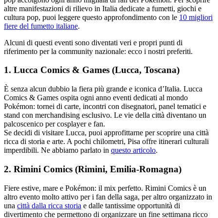
altre manifestazioni di rilievo in Italia dedicate a fumetti, giochi e
cultura pop, puoi leggere questo approfondimento con le
10 migliori
fiere del fumetto italiane
.
Alcuni di questi eventi sono diventati veri e propri punti di
riferimento per la community nazionale: ecco i nostri preferiti.
1. Lucca Comics & Games (Lucca, Toscana)
È senza alcun dubbio la fiera più grande e iconica d’Italia. Lucca
Comics & Games ospita ogni anno eventi dedicati al mondo
Pokémon: tornei di carte, incontri con disegnatori, panel tematici e
stand con merchandising esclusivo. Le vie della città diventano un
palcoscenico per cosplayer e fan.
Se decidi di visitare Lucca, puoi approfittarne per scoprire una città
ricca di storia e arte. A pochi chilometri, Pisa offre itinerari culturali
imperdibili. Ne abbiamo parlato in
questo articolo
.
2. Rimini Comics (Rimini, Emilia-Romagna)
Fiere estive, mare e Pokémon: il mix perfetto. Rimini Comics è un
altro evento molto attivo per i fan della saga, per altro organizzato in
una
città dalla ricca storia
e dalle tantissime opportunità di
divertimento che permettono di organizzare un fine settimana ricco