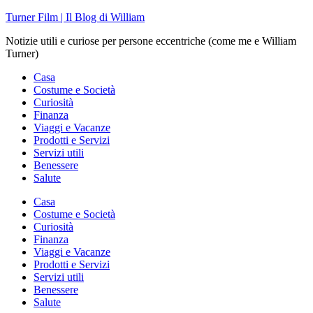
Skip
Turner Film | Il Blog di William
to
Notizie utili e curiose per persone eccentriche (come me e William
content
Turner)
Casa
Costume e Società
Curiosità
Finanza
Viaggi e Vacanze
Prodotti e Servizi
Servizi utili
Benessere
Salute
Casa
Costume e Società
Curiosità
Finanza
Viaggi e Vacanze
Prodotti e Servizi
Servizi utili
Benessere
Salute