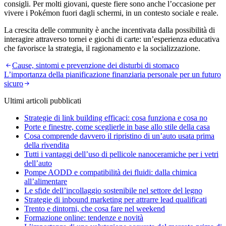
consigli. Per molti giovani, queste fiere sono anche l’occasione per
vivere i Pokémon fuori dagli schermi, in un contesto sociale e reale.
La crescita delle community è anche incentivata dalla possibilità di
interagire attraverso tornei e giochi di carte: un’esperienza educativa
che favorisce la strategia, il ragionamento e la socializzazione.
Navigazione
Cause, sintomi e prevenzione dei disturbi di stomaco
L’importanza della pianificazione finanziaria personale per un futuro
articoli
sicuro
Ultimi articoli pubblicati
Strategie di link building efficaci: cosa funziona e cosa no
Porte e finestre, come sceglierle in base allo stile della casa
Cosa comprende davvero il ripristino di un’auto usata prima
della rivendita
Tutti i vantaggi dell’uso di pellicole nanoceramiche per i vetri
dell’auto
Pompe AODD e compatibilità dei fluidi: dalla chimica
all’alimentare
Le sfide dell’incollaggio sostenibile nel settore del legno
Strategie di inbound marketing per attrarre lead qualificati
Trento e dintorni, che cosa fare nel weekend
Formazione online: tendenze e novità