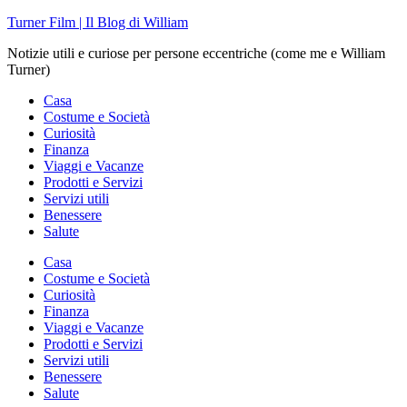
Skip
Turner Film | Il Blog di William
to
Notizie utili e curiose per persone eccentriche (come me e William
content
Turner)
Casa
Costume e Società
Curiosità
Finanza
Viaggi e Vacanze
Prodotti e Servizi
Servizi utili
Benessere
Salute
Casa
Costume e Società
Curiosità
Finanza
Viaggi e Vacanze
Prodotti e Servizi
Servizi utili
Benessere
Salute