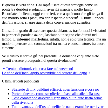
È questa la vera sfida. Chi saprà usare questa strategia come un
ponte tra desideri e soluzioni, avrà già marciato molto lungo.
Ricordate: il cliente, oggi come ieri, cerca qualcuno che gli tenga il
suo mondo sotto i piedi, ma con rispetto e sincerità. È finita l’epoca
dell’invasione, si apre quella della conversazione autentica.
Chi sarà in grado di ascoltare questa chiamata, trasformerà i visitatori
in partner di parole e azioni, lasciando un segno che durerà nel
tempo. L’
inbound marketing
, infatti, non è solo una tecnica, ma un
modo di pensare alle connessioni tra marca e consumatore, tra cuore
e mente.
Se il futuro si scrive già nel presente, la domanda è: quanto siete
pronti a essere protagonisti di questa rivoluzione?
Navigazione
Trento e dintorni, che cosa fare nel weekend
Le sfide dell’incollaggio sostenibile nel settore del legno
articoli
Ultimi articoli pubblicati
Strategie di link building efficaci: cosa funziona e cosa no
Porte e finestre, come sceglierle in base allo stile della casa
Cosa comprende davvero il ripristino di un’auto usata prima
della rivendita
Tutti i vantaggi dell’uso di pellicole nanoceramiche per i vetri