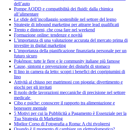
dell’auto
Pompe AODD e compatibilità dei fluidi: dalla chimica
all’alimentare
Le sfide dell’incollaggio sostenibile nel settore del legno
Strategie di inbound marketing per attrarre lead qualificati
Trento e dintorni, che cosa fare nel weekend
Formazione online: tendenze e novità
L’importanza di una valutazione accurata del mercato prima di
investire in digital marketing
L’importanza della pianificazione finanziaria personale per un
futuro sicuro
Pokémon: tutte le fiere e le community italiane più famose
Cause, sintomi e prevenzione dei disturbi di stomaco
Il lino in camera da letto: scopri i benefici dei copripiumini di
lino
Attività al chiuso per matrimoni con pioggia: divertimento e
giochi per gli invitati
Il ruolo delle lavorazioni meccaniche di precisione nel settore
medicale
Cibo e psiche: conoscere il rapporto tra alimentazione e
benessere mentale
5 Motivi per cui la Pubblicità a Pagamento è Essenziale per la
Tua Strategia di Marketing
Miglior Corso di Fotografia a Roma: A chi rivolgersi
Quando è il momento di cambiare un elettrodomestico?