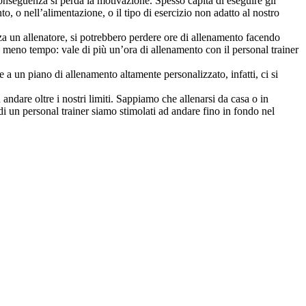
i conseguenza si perda la motivazione. Spesso capita di eseguire gli
, o nell’alimentazione, o il tipo di esercizio non adatto al nostro
nza un allenatore, si potrebbero perdere ore di allenamento facendo
re meno tempo: vale di più un’ora di allenamento con il personal trainer
 un piano di allenamento altamente personalizzato, infatti, ci si
andare oltre i nostri limiti. Sappiamo che allenarsi da casa o in
 un personal trainer siamo stimolati ad andare fino in fondo nel