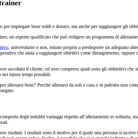
trainer
olo per impiegare bene soldi e denaro, ma anche per raggiungere gli obbi
iner, un esperto qualificato che può redigere un programma di allenament
tivo
, universitario o non, mirato proprio a predisporre un adeguato all
te operativo che aiuta a raggiungere obiettivi come dimagrimento, oppur
aver ascoltato il cliente, ed aver compreso quali sono gli obbiettivi ch
o nei minor tempi possibili.
per allenarsi bene? Perché allenarsi da soli a casa o in palestra non comp
piegato.
o comporta degli indubbi vantaggi rispetto all’allenamento in solitaria,
sati.
re risultati. I risultati sono il motivo per il quale una persona si iscri