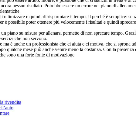
rli può essere arduo. Inoltre, è possibile che ci si stanchi in fretta e d
cora nessun risultato. Potrebbe essere un errore nel piano di allenamento
oblematiche.
i ottimizzare e quindi di risparmiare il tempo. Il perché è semplice: se
ner è possibile poter ottenere più velocemente i risultati e quindi spreca
piano su misura per allenarsi permette di non sprecare tempo. Grazie a
esercizi che non servono.
e ma è anche un professionista che ci aiuta e ci motiva, che si sprona ad 
opo qualche mese può anche venire meno la costanza. Con la presenza di
che sono una forte fonte di motivazione.
la rivendita
ell’auto
ntare