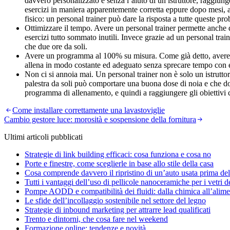
davvero personalizzato e senza l’aiuto di un istruttore, raggiunge
esercizi in maniera apparentemente corretta eppure dopo mesi, an
fisico: un personal trainer può dare la risposta a tutte queste pr
Ottimizzare il tempo. Avere un personal trainer permette anche d
esercizi tutto sommato inutili. Invece grazie ad un personal trai
che due ore da soli.
Avere un programma al 100% su misura. Come già detto, avere un 
allena in modo costante ed adeguato senza sprecare tempo con 
Non ci si annoia mai. Un personal trainer non è solo un istruttor
palestra da soli può comportare una buona dose di noia e che d
programma di allenamento, e quindi a raggiungere gli obiettivi 
Navigazione
Come installare correttamente una lavastoviglie
Cambio gestore luce: morosità e sospensione della fornitura
articoli
Ultimi articoli pubblicati
Strategie di link building efficaci: cosa funziona e cosa no
Porte e finestre, come sceglierle in base allo stile della casa
Cosa comprende davvero il ripristino di un’auto usata prima del
Tutti i vantaggi dell’uso di pellicole nanoceramiche per i vetri d
Pompe AODD e compatibilità dei fluidi: dalla chimica all’alime
Le sfide dell’incollaggio sostenibile nel settore del legno
Strategie di inbound marketing per attrarre lead qualificati
Trento e dintorni, che cosa fare nel weekend
Formazione online: tendenze e novità