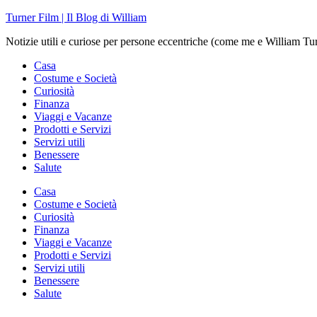
Skip
Turner Film | Il Blog di William
to
Notizie utili e curiose per persone eccentriche (come me e William Tu
content
Casa
Costume e Società
Curiosità
Finanza
Viaggi e Vacanze
Prodotti e Servizi
Servizi utili
Benessere
Salute
Casa
Costume e Società
Curiosità
Finanza
Viaggi e Vacanze
Prodotti e Servizi
Servizi utili
Benessere
Salute