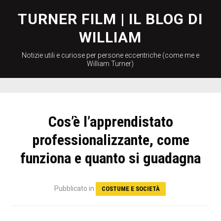
Skip
to
TURNER FILM | IL BLOG DI
content
WILLIAM
Notizie utili e curiose per persone eccentriche (come me e
William Turner)
Cos’è l’apprendistato
professionalizzante, come
funziona e quanto si guadagna
Pubblicato
in
COSTUME E SOCIETÀ