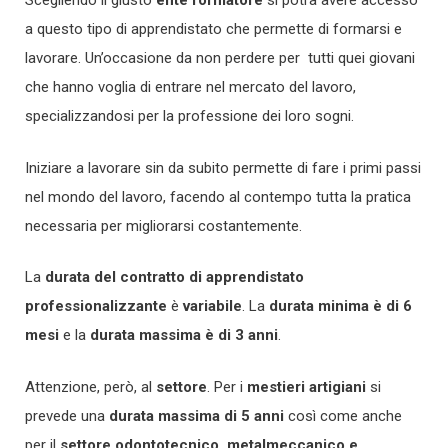
Scegliendo il giusto
ente formatore
si potrà avere accesso
a questo tipo di apprendistato che permette di formarsi e
lavorare. Un’occasione da non perdere per tutti quei giovani
che hanno voglia di entrare nel mercato del lavoro,
specializzandosi per la professione dei loro sogni.
Iniziare a lavorare sin da subito permette di fare i primi passi
nel mondo del lavoro, facendo al contempo tutta la pratica
necessaria per migliorarsi costantemente.
La
durata del contratto di apprendistato
professionalizzante
è
variabile
. La
durata minima è di 6
mesi
e la
durata massima è di 3 anni
.
Attenzione, però, al
settore
. Per i
mestieri artigiani
si
prevede una
durata massima di 5 anni
così come anche
per il
settore odontotecnico, metalmeccanico e