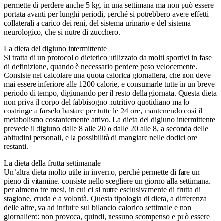
permette di perdere anche 5 kg. in una settimana ma non può essere
portata avanti per lunghi periodi, perché si potrebbero avere effetti
collaterali a carico dei reni, del sistema urinario e del sistema
neurologico, che si nutre di zucchero.
La dieta del digiuno intermittente
Si tratta di un protocollo dietetico utilizzato da molti sportivi in fase
di definizione, quando è necessario perdere peso velocemente.
Consiste nel calcolare una quota calorica giornaliera, che non deve
mai essere inferiore alle 1200 calorie, e consumarle tutte in un breve
periodo di tempo, digiunando per il resto della giornata. Questa dieta
non priva il corpo del fabbisogno nutritivo quotidiano ma lo
costringe a farselo bastare per tutte le 24 ore, mantenendo così il
metabolismo costantemente attivo. La dieta del digiuno intermittente
prevede il digiuno dalle 8 alle 20 o dalle 20 alle 8, a seconda delle
abitudini personali, e la possibilità di mangiare nelle dodici ore
restanti.
La dieta della frutta settimanale
Un’altra dieta molto utile in inverno, perché permette di fare un
pieno di vitamine, consiste nello scegliere un giorno alla settimana,
per almeno tre mesi, in cui ci si nutre esclusivamente di frutta di
stagione, cruda e a volontà. Questa tipologia di dieta, a differenza
delle altre, va ad influire sul bilancio calorico settimale e non
giornaliero: non provoca, quindi, nessuno scompenso e può essere