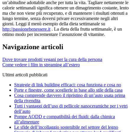
un’abitudine adottabile anche per tutta la vita. Tagliare nettamente le
calorie settimanali significa ottenere un dimagrimento costante, lento
ma che non viene più recuperato, e di mantenere i risultati ottenuti a
lungo termine, senza doversi privare eccessivamente negli altri
giorni. Leggi il menù esempio della dieta settimanale su
http://passionebenessere.it
. La dieta della frutta settimanale, è un
ottimo modo per incrementare l’assunzione di vitamine.
Navigazione articoli
Dove trovare prodotti vegani per la cura della persona
Come vedere i film in streaming all’estero
Ultimi articoli pubblicati
Strategie di link building efficaci: cosa funziona e cosa no
Porte e finestre, come sceglierle in base allo stile della casa
Cosa comprende davvero il ripristino di un’auto usata prima
della rivendita
Tutti i vantaggi dell’uso di pellicole nanoceramiche per i vetri
dell’auto
Pompe AODD e compatibilità dei fluidi: dalla chimica
all’alimentare
Le sfide dell’incollaggio sostenibile nel settore del legno