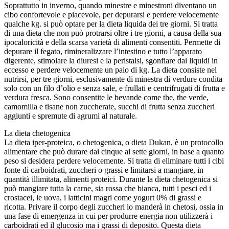
Soprattutto in inverno, quando minestre e minestroni diventano un
cibo confortevole e piacevole, per depurarsi e perdere velocemente
qualche kg. si può optare per la dieta liquida dei tre giorni. Si tratta
di una dieta che non può protrarsi oltre i tre giorni, a causa della sua
ipocaloricità e della scarsa varietà di alimenti consentiti. Permette di
depurare il fegato, rimineralizzare l’intestino e tutto l’apparato
digerente, stimolare la diuresi e la peristalsi, sgonfiare dai liquidi in
eccesso e perdere velocemente un paio di kg. La dieta consiste nel
nutrirsi, per tre giorni, esclusivamente di minestra di verdure condita
solo con un filo d’olio e senza sale, e frullati e centrifrugati di frutta e
verdura fresca. Sono consentite le bevande come the, the verde,
camomilla e tisane non zuccherate, succhi di frutta senza zuccheri
aggiunti e spremute di agrumi al naturale.
La dieta chetogenica
La dieta iper-proteica, o chetogenica, o dieta Dukan, è un protocollo
alimentare che può durare dai cinque ai sette giorni, in base a quanto
peso si desidera perdere velocemente. Si tratta di eliminare tutti i cibi
fonte di carboidrati, zuccheri o grassi e limitarsi a mangiare, in
quantità illimitata, alimenti proteici. Durante la dieta chetogenica si
può mangiare tutta la carne, sia rossa che bianca, tutti i pesci ed i
crostacei, le uova, i latticini magri come yogurt 0% di grassi e
ricotta. Privare il corpo degli zuccheri lo manderà in chetosi, ossia in
una fase di emergenza in cui per produrre energia non utilizzerà i
carboidrati ed il glucosio ma i grassi di deposito. Questa dieta