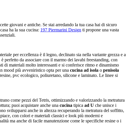
icette giovani e antiche. Se stai arredando la tua casa hai di sicuro
 casa ha la sua cucina:
197 Piermarini Design
ti propone una vasta
senziali.
eriale per eccellenza è il legno, declinato sia nella variante grezza e a
: è perfetto da associare con il marmo dei lavabi freestanding, con
sti di materiali molto interessanti e si conferisce ritmo e dinamismo
 un mood più avveniristico opta per una
cucina ad isola
o
penisola
resine, pvc ecologico, poliuretano, silicone e laminato. Le linee si
trano come pezzi del Tetris, ottimizzando e valorizzando la metratura
cottura; puoi acquistare anche una
cucina
tipica
ad U
che unisce i
no svilupparsi anche in altezza recuperando la metratura del soffitto,
i piace, con colori e materiali classici e look più moderni e
qualità ma anche di facile manutenzione come le specifiche resine o i