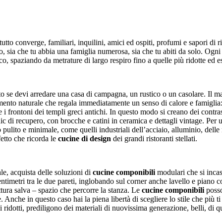
utto converge, familiari, inquilini, amici ed ospiti, profumi e sapori di r
, sia che tu abbia una famiglia numerosa, sia che tu abiti da solo. Ogni
o, spaziando da metrature di largo respiro fino a quelle più ridotte ed es
tto se devi arredare una casa di campagna, un rustico o un casolare. Il mat
 elemento naturale che regala immediatamente un senso di calore e famiglia
 e i frontoni dei templi greci antichi. In questo modo si creano dei contra
c di recupero, con brocche e catini in ceramica e dettagli vintage. Per
 pulito e minimale, come quelli industriali dell’acciaio, alluminio, delle 
fetto che ricorda le
cucine di design
dei grandi ristoranti stellati.
e, acquista delle soluzioni di
cucine componibili
modulari che si incas
entimetri tra le due pareti, inglobando sul corner anche lavello e piano 
uttura salva – spazio che percorre la stanza. Le
cucine componibili
posso
e. Anche in questo caso hai la piena libertà di scegliere lo stile che più t
 ridotti, prediligono dei materiali di nuovissima generazione, belli, di 