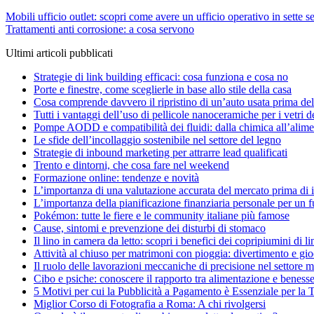
Navigazione
Mobili ufficio outlet: scopri come avere un ufficio operativo in sette
Trattamenti anti corrosione: a cosa servono
articoli
Ultimi articoli pubblicati
Strategie di link building efficaci: cosa funziona e cosa no
Porte e finestre, come sceglierle in base allo stile della casa
Cosa comprende davvero il ripristino di un’auto usata prima del
Tutti i vantaggi dell’uso di pellicole nanoceramiche per i vetri d
Pompe AODD e compatibilità dei fluidi: dalla chimica all’alime
Le sfide dell’incollaggio sostenibile nel settore del legno
Strategie di inbound marketing per attrarre lead qualificati
Trento e dintorni, che cosa fare nel weekend
Formazione online: tendenze e novità
L’importanza di una valutazione accurata del mercato prima di in
L’importanza della pianificazione finanziaria personale per un f
Pokémon: tutte le fiere e le community italiane più famose
Cause, sintomi e prevenzione dei disturbi di stomaco
Il lino in camera da letto: scopri i benefici dei copripiumini di li
Attività al chiuso per matrimoni con pioggia: divertimento e gioch
Il ruolo delle lavorazioni meccaniche di precisione nel settore 
Cibo e psiche: conoscere il rapporto tra alimentazione e beness
5 Motivi per cui la Pubblicità a Pagamento è Essenziale per la 
Miglior Corso di Fotografia a Roma: A chi rivolgersi