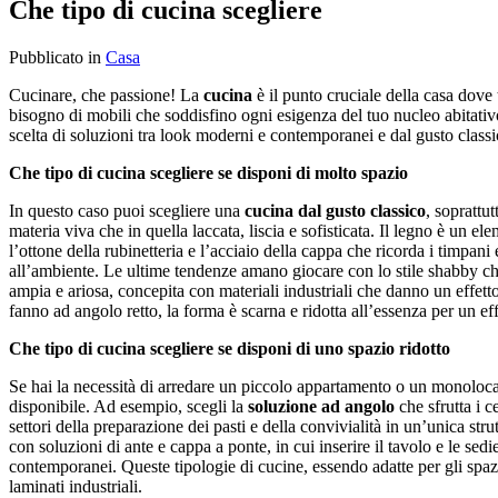
Che tipo di cucina scegliere
Pubblicato
in
Casa
Cucinare, che passione! La
cucina
è il punto cruciale della casa dove t
bisogno di mobili che soddisfino ogni esigenza del tuo nucleo abitativo
scelta di soluzioni tra look moderni e contemporanei e dal gusto classic
Che tipo di cucina scegliere se disponi di molto spazio
In questo caso puoi scegliere una
cucina dal gusto classico
, soprattu
materia viva che in quella laccata, liscia e sofisticata. Il legno è un
l’ottone della rubinetteria e l’acciaio della cappa che ricorda i timpani
all’ambiente. Le ultime tendenze amano giocare con lo stile shabby chi
ampia e ariosa, concepita con materiali industriali che danno un effetto
fanno ad angolo retto, la forma è scarna e ridotta all’essenza per un ef
Che tipo di cucina scegliere se disponi di uno spazio ridotto
Se hai la necessità di arredare un piccolo appartamento o un monolocal
disponibile. Ad esempio, scegli la
soluzione ad angolo
che sfrutta i c
settori della preparazione dei pasti e della convivialità in un’unica str
con soluzioni di ante e cappa a ponte, in cui inserire il tavolo e le sedi
contemporanei. Queste tipologie di cucine, essendo adatte per gli spazi
laminati industriali.