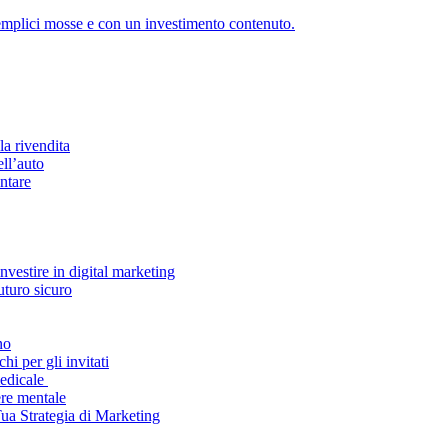
 semplici mosse e con un investimento contenuto.
la rivendita
ell’auto
ntare
vestire in digital marketing
uturo sicuro
no
i per gli invitati
medicale
ere mentale
Tua Strategia di Marketing