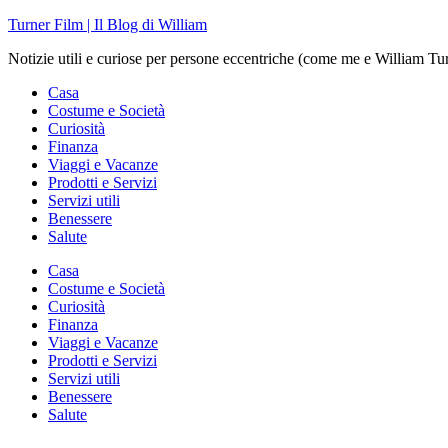
Skip
Turner Film | Il Blog di William
to
Notizie utili e curiose per persone eccentriche (come me e William Tu
content
Casa
Costume e Società
Curiosità
Finanza
Viaggi e Vacanze
Prodotti e Servizi
Servizi utili
Benessere
Salute
Casa
Costume e Società
Curiosità
Finanza
Viaggi e Vacanze
Prodotti e Servizi
Servizi utili
Benessere
Salute