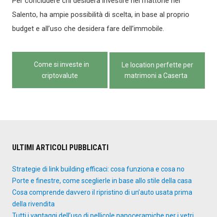
Per concludere chi desidera investire nel mattone nel
Salento, ha ampie possibilità di scelta, in base al proprio
budget e all’uso che desidera fare dell’immobile.
Navigazione
Come si investe in
Le location perfette per
articoli
criptovalute
matrimoni a Caserta
ULTIMI ARTICOLI PUBBLICATI
Strategie di link building efficaci: cosa funziona e cosa no
Porte e finestre, come sceglierle in base allo stile della casa
Cosa comprende davvero il ripristino di un’auto usata prima
della rivendita
Tutti i vantaggi dell’uso di pellicole nanoceramiche per i vetri