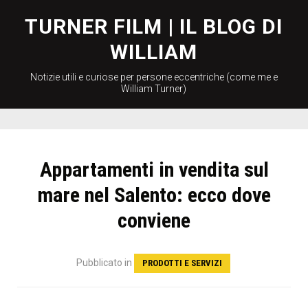
Skip
to
TURNER FILM | IL BLOG DI
content
WILLIAM
Notizie utili e curiose per persone eccentriche (come me e
William Turner)
Appartamenti in vendita sul
mare nel Salento: ecco dove
conviene
Pubblicato
in
PRODOTTI E SERVIZI