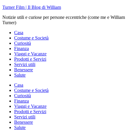
Skip
Turner Film | Il Blog di William
to
Notizie utili e curiose per persone eccentriche (come me e William
content
Turner)
Casa
Costume e Società
Curiosità
Finanza
Viaggi e Vacanze
Prodotti e Servizi
Servizi utili
Benessere
Salute
Casa
Costume e Società
Curiosità
Finanza
Viaggi e Vacanze
Prodotti e Servizi
Servizi utili
Benessere
Salute