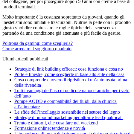
del collagene, per poi proseguire dopo i 50 anni con creme a base di
prodotti terminali.
Molto importante è la costanza soprattutto da giovani, quando gli
inestetismi sono limitati e trascurabili. Nutrire la pelle con il prodotto
giusto vuol dire contrastare le rughe tipiche della senescenza
partendo da una condizione già attenuata e più facile da gestire.
Navigazione
Poltrona da gaming: come sceglierla?
Come arredare il soggiorno quadrato
articoli
Ultimi articoli pubblicati
Strategie di link building efficaci: cosa funziona e cosa no
Porte e finestre, come sceglierle in base allo stile della casa
Cosa comprende davvero il ripristino di un’auto usata prima
della rivendita
Tutti i vantaggi dell’uso di pellicole nanoceramiche per i vetri
dell’auto
Pompe AODD e compatibilità dei fluidi: dalla chimica
all’alimentare
Le sfide dell’incollaggio sostenibile nel settore del legno
Strategie di inbound marketing per attrarre lead qualificati
Trento e dintorni, che cosa fare nel weekend
Formazione online: tendenze e novità
L’importanza di una valutazione accurata del mercato prima di