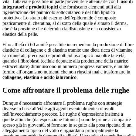
vita. Tuttavia è possibile in parte prevenirle e attenuarle con l’
uso di
integratori e prodotti topici
che forniscano elementi utili alla
rigenerazione del pannicolo sottocutaneo e del film lipidico
protettivo. Lo strato più esterno dell’epidermide è composto
praticamente di cheratina, al di sotto della quale è situato il derma,
che è la porzione che determina la distensione e la consistenza
elastica della pelle.
Fino all’età di 60 anni è possibile incrementare la produzione di fibre
elastiche di collagene e di elastina tramite una dieta ricca di vitamine,
sali minerali, precursori e prodotti ad uso topico ma oltre tale età,
quando i fibroblasti (cellule deputate alla produzione della matrice
extracellulare) diminuiscono in numero progressivamente, è inutile
fornire all’organismo nutrienti che non riuscirà mai a trasformare in
collagene, elastina e acido ialuronico
.
Come affrontare il problema delle rughe
Dunque è necessario affrontare il problema rughe con strategie
diverse in base all’età e agli agenti eventualmente coinvolti
nell’invecchiamento precoce. Le rughe d’espressione insieme a
quelle attiniche (da esposizione fotonica) sono le prime a comparire
spesso già in gioventù, si formano in seguito alla posa ripetuta di un
atteggiamento tipico del volto e riguardano principalmente la
porzione periorbitale (zampe di gallina). Una volta si consigliava alle