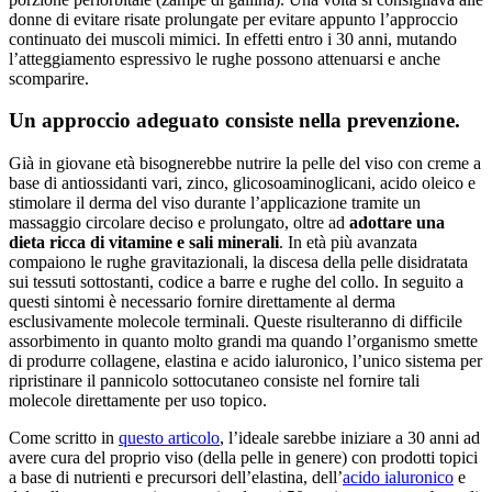
donne di evitare risate prolungate per evitare appunto l’approccio
continuato dei muscoli mimici. In effetti entro i 30 anni, mutando
l’atteggiamento espressivo le rughe possono attenuarsi e anche
scomparire.
Un approccio adeguato consiste nella prevenzione.
Già in giovane età bisognerebbe nutrire la pelle del viso con creme a
base di antiossidanti vari, zinco, glicosoaminoglicani, acido oleico e
stimolare il derma del viso durante l’applicazione tramite un
massaggio circolare deciso e prolungato, oltre ad
adottare una
dieta ricca di vitamine e sali minerali
. In età più avanzata
compaiono le rughe gravitazionali, la discesa della pelle disidratata
sui tessuti sottostanti, codice a barre e rughe del collo. In seguito a
questi sintomi è necessario fornire direttamente al derma
esclusivamente molecole terminali. Queste risulteranno di difficile
assorbimento in quanto molto grandi ma quando l’organismo smette
di produrre collagene, elastina e acido ialuronico, l’unico sistema per
ripristinare il pannicolo sottocutaneo consiste nel fornire tali
molecole direttamente per uso topico.
Come scritto in
questo articolo
, l’ideale sarebbe iniziare a 30 anni ad
avere cura del proprio viso (della pelle in genere) con prodotti topici
a base di nutrienti e precursori dell’elastina, dell’
acido ialuronico
e