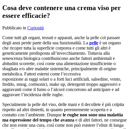
Cosa deve contenere una crema viso per
essere efficacie?
Pubblicato
in
Curiosità
Come tutti gli organi, tessuti e apparati, anche la pelle col passare
degli anni perde parte della sua funzionalità. La
pelle
è un organo
che ricopre tutta la superficie corporea e come tutti gli altri è
geneticamente predisposta all’invecchiamento. Tuttavia alla
senescenza biologica contribuiscono anche fattori ambientali e
abitudini scorrette, così come una alimentazione insufficiente o
sbagliata e/o altre malattie sistemiche, principalmente di origine
metabolica. Fattori esterni come l’eccessiva
esposizione ai raggi solari o a forti luci artificiali, salsedine, vento,
freddo, smog, cortisonici, make up, detergenti troppo aggressivi e
aggravanti come il fumo o l’alcool concorrono ad anticipare e ad
aggravare l’incidenza delle rughe.
Specialmente la pelle del viso, delle mani e il decollete è più colpita
rispetto ad altri distretti, in quanto perennemente scoperta e a
contatto con l’ambiente. Dunque
le rughe non sono una malattia
ma espressione del tempo che avanza
e di altri fattori, ne consegue
che non esiste una cura, così come non può esistere l’elisir di lunga