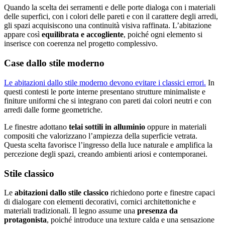
Quando la scelta dei serramenti e delle porte dialoga con i materiali
delle superfici, con i colori delle pareti e con il carattere degli arredi,
gli spazi acquisiscono una continuità visiva raffinata. L’abitazione
appare così
equilibrata e accogliente
, poiché ogni elemento si
inserisce con coerenza nel progetto complessivo.
Case dallo stile moderno
Le abitazioni dallo stile moderno devono evitare i classici errori.
In
questi contesti le porte interne presentano strutture minimaliste e
finiture uniformi che si integrano con pareti dai colori neutri e con
arredi dalle forme geometriche.
Le finestre adottano
telai sottili in alluminio
oppure in materiali
compositi che valorizzano l’ampiezza della superficie vetrata.
Questa scelta favorisce l’ingresso della luce naturale e amplifica la
percezione degli spazi, creando ambienti ariosi e contemporanei.
Stile classico
Le
abitazioni dallo stile classico
richiedono porte e finestre capaci
di dialogare con elementi decorativi, cornici architettoniche e
materiali tradizionali. Il legno assume una
presenza da
protagonista
, poiché introduce una texture calda e una sensazione