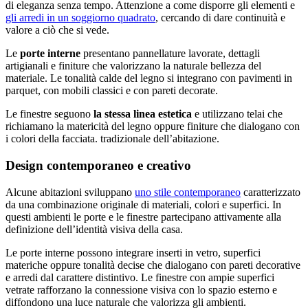
di eleganza senza tempo. Attenzione a come disporre gli elementi e
gli arredi in un soggiorno quadrato
, cercando di dare continuità e
valore a ciò che si vede.
Le
porte interne
presentano pannellature lavorate, dettagli
artigianali e finiture che valorizzano la naturale bellezza del
materiale. Le tonalità calde del legno si integrano con pavimenti in
parquet, con mobili classici e con pareti decorate.
Le finestre seguono
la stessa linea estetica
e utilizzano telai che
richiamano la matericità del legno oppure finiture che dialogano con
i colori della facciata. tradizionale dell’abitazione.
Design contemporaneo e creativo
Alcune abitazioni sviluppano
uno stile contemporaneo
caratterizzato
da una combinazione originale di materiali, colori e superfici. In
questi ambienti le porte e le finestre partecipano attivamente alla
definizione dell’identità visiva della casa.
Le porte interne possono integrare inserti in vetro, superfici
materiche oppure tonalità decise che dialogano con pareti decorative
e arredi dal carattere distintivo. Le finestre con ampie superfici
vetrate rafforzano la connessione visiva con lo spazio esterno e
diffondono una luce naturale che valorizza gli ambienti.