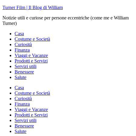
Skip
Turner Film | Il Blog di William
to
Notizie utili e curiose per persone eccentriche (come me e William
content
Turner)
Casa
Costume e Società
Curiosità
Finanza
Viaggi e Vacanze
Prodotti e Servizi
Servizi utili
Benessere
Salute
Casa
Costume e Società
Curiosità
Finanza
Viaggi e Vacanze
Prodotti e Servizi
Servizi utili
Benessere
Salute