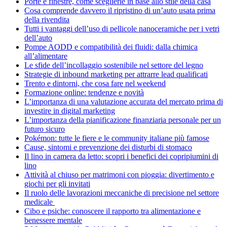
Porte e finestre, come sceglierle in base allo stile della casa
Cosa comprende davvero il ripristino di un’auto usata prima
della rivendita
Tutti i vantaggi dell’uso di pellicole nanoceramiche per i vetri
dell’auto
Pompe AODD e compatibilità dei fluidi: dalla chimica
all’alimentare
Le sfide dell’incollaggio sostenibile nel settore del legno
Strategie di inbound marketing per attrarre lead qualificati
Trento e dintorni, che cosa fare nel weekend
Formazione online: tendenze e novità
L’importanza di una valutazione accurata del mercato prima di
investire in digital marketing
L’importanza della pianificazione finanziaria personale per un
futuro sicuro
Pokémon: tutte le fiere e le community italiane più famose
Cause, sintomi e prevenzione dei disturbi di stomaco
Il lino in camera da letto: scopri i benefici dei copripiumini di
lino
Attività al chiuso per matrimoni con pioggia: divertimento e
giochi per gli invitati
Il ruolo delle lavorazioni meccaniche di precisione nel settore
medicale
Cibo e psiche: conoscere il rapporto tra alimentazione e
benessere mentale