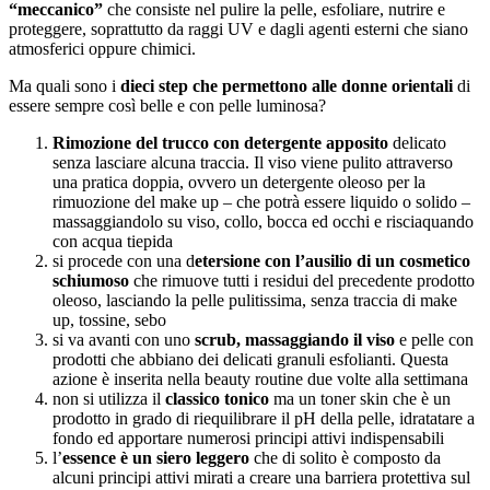
“meccanico”
che consiste nel pulire la pelle, esfoliare, nutrire e
proteggere, soprattutto da raggi UV e dagli agenti esterni che siano
atmosferici oppure chimici.
Ma quali sono i
dieci step che permettono alle donne orientali
di
essere sempre così belle e con pelle luminosa?
Rimozione del trucco con detergente apposito
delicato
senza lasciare alcuna traccia. Il viso viene pulito attraverso
una pratica doppia, ovvero un detergente oleoso per la
rimuozione del make up – che potrà essere liquido o solido –
massaggiandolo su viso, collo, bocca ed occhi e risciaquando
con acqua tiepida
si procede con una d
etersione con l’ausilio di un cosmetico
schiumoso
che rimuove tutti i residui del precedente prodotto
oleoso, lasciando la pelle pulitissima, senza traccia di make
up, tossine, sebo
si va avanti con uno
scrub, massaggiando il viso
e pelle con
prodotti che abbiano dei delicati granuli esfolianti. Questa
azione è inserita nella beauty routine due volte alla settimana
non si utilizza il
classico tonico
ma un toner skin che è un
prodotto in grado di riequilibrare il pH della pelle, idratatare a
fondo ed apportare numerosi principi attivi indispensabili
l’
essence è un siero leggero
che di solito è composto da
alcuni principi attivi mirati a creare una barriera protettiva sul