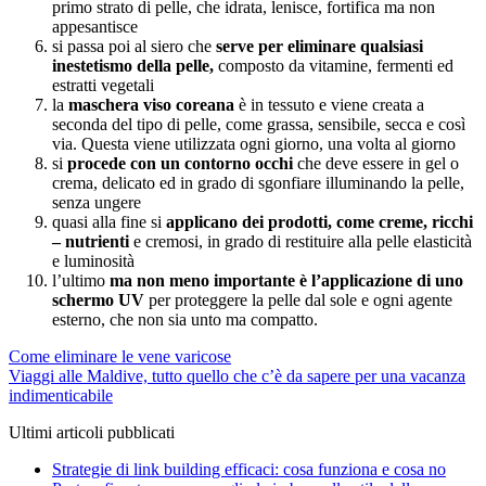
primo strato di pelle, che idrata, lenisce, fortifica ma non
appesantisce
si passa poi al siero che
serve per eliminare qualsiasi
inestetismo della pelle,
composto da vitamine, fermenti ed
estratti vegetali
la
maschera viso coreana
è in tessuto e viene creata a
seconda del tipo di pelle, come grassa, sensibile, secca e così
via. Questa viene utilizzata ogni giorno, una volta al giorno
si
procede con un contorno occhi
che deve essere in gel o
crema, delicato ed in grado di sgonfiare illuminando la pelle,
senza ungere
quasi alla fine si
applicano dei prodotti, come creme, ricchi
– nutrienti
e cremosi, in grado di restituire alla pelle elasticità
e luminosità
l’ultimo
ma non meno importante è l’applicazione di uno
schermo UV
per proteggere la pelle dal sole e ogni agente
esterno, che non sia unto ma compatto.
Navigazione
Come eliminare le vene varicose
Viaggi alle Maldive, tutto quello che c’è da sapere per una vacanza
articoli
indimenticabile
Ultimi articoli pubblicati
Strategie di link building efficaci: cosa funziona e cosa no