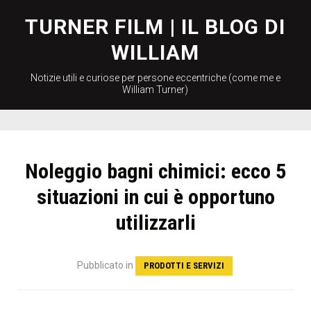
Skip
to
TURNER FILM | IL BLOG DI
content
WILLIAM
Notizie utili e curiose per persone eccentriche (come me e
William Turner)
Noleggio bagni chimici: ecco 5
situazioni in cui è opportuno
utilizzarli
Pubblicato
in
PRODOTTI E SERVIZI