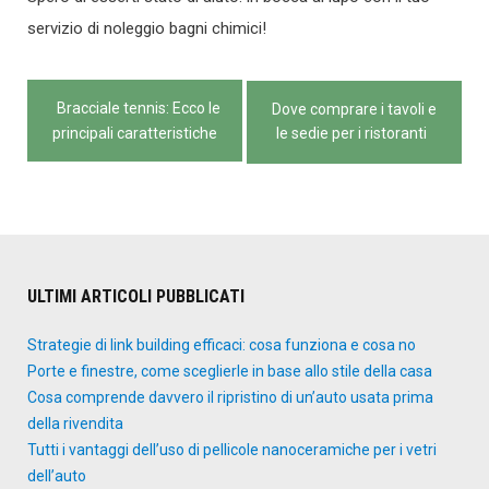
servizio di noleggio bagni chimici!
Navigazione
Bracciale tennis: Ecco le
Dove comprare i tavoli e
articoli
principali caratteristiche
le sedie per i ristoranti
ULTIMI ARTICOLI PUBBLICATI
Strategie di link building efficaci: cosa funziona e cosa no
Porte e finestre, come sceglierle in base allo stile della casa
Cosa comprende davvero il ripristino di un’auto usata prima
della rivendita
Tutti i vantaggi dell’uso di pellicole nanoceramiche per i vetri
dell’auto