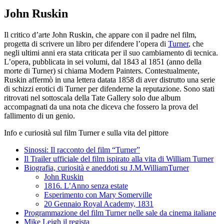
John Ruskin
Il critico d’arte John Ruskin, che appare con il padre nel film,
progetta di scrivere un libro per difendere l’opera di
Turner
, che
negli ultimi anni era stata criticata per il suo cambiamento di tecnica.
L’opera, pubblicata in sei volumi, dal 1843 al 1851 (anno della
morte di Turner) si chiama Modern Painters. Contestualmente,
Ruskin affermò in una lettera datata 1858 di aver distrutto una serie
di schizzi erotici di Turner per difenderne la reputazione. Sono stati
ritrovati nel sottoscala della Tate Gallery solo due album
accompagnati da una nota che diceva che fossero la prova del
fallimento di un genio.
Info e curiosità sul film Turner e sulla vita del pittore
Sinossi: Il racconto del film “Turner”
Il Trailer ufficiale del film ispirato alla vita di William Turner
Biografia, curiosità e aneddoti su J.M.WilliamTurner
John Ruskin
1816. L’Anno senza estate
Esperimento con Mary Somerville
20 Gennaio Royal Academy, 1831
Programmazione del film Turner nelle sale da cinema italiane
Mike Leigh il regista