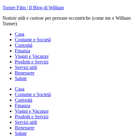
Skip
Turner Film | Il Blog di William
to
Notizie utili e curiose per persone eccentriche (come me e William
content
Turner)
Casa
Costume e Società
Curiosità
Finanza
Viaggi e Vacanze
Prodotti e Servizi
Servizi utili
Benessere
Salute
Casa
Costume e Società
Curiosità
Finanza
Viaggi e Vacanze
Prodotti e Servizi
Servizi utili
Benessere
Salute