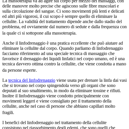
La massoterapia va ad agire sul corpo per mezzo dei massaggi, con
delle manovre molto precise che agiscono sulle fibre muscolari e
sulla circolazione del sangue. Ci sono movimenti più lenti e delicati
ed altri più vigorosi, il cui scopo è sempre quello di eliminare la
cellulite. La validità del trattamento dipende anche dallo stadio del
problema, ed ovviamente dal numero di sedute e dalla frequenza con
la quale ci si sottopone alla massoterapia.
Anche il linfodrenaggio è una pratica eccellente che può aiutare ad
eliminare la cellulite dal corpo. Quando parliamo di linfodrenaggio
facciamo riferimento ad una speciale tecnica di massaggio che
favorisce il drenaggio dei liquidi linfatici nel corpo umano, ed è una
tecnica davvero ottima contro la cellulite, che viene condotta a mano
da persone esperte.
La
tecnica del linfodrenaggio
viene usata per drenare la linfa dai vasi
che si trovano nel corpo spingendola verso gli organi che sono
deputati al suo smaltimento, in modo da eliminare tossine e rifiuti.
Inoltre il linfodrenaggio viene condotto principalmente con
movimenti leggeri e viene consigliato per il trattamento della
cellulite, anche nel caso di persone che abbiano capillari molto
fragili.
I benefici del linfodrenaggio nel trattamento della cellulite
consistono nel riassorbimento degli edemi, che sono quelli che