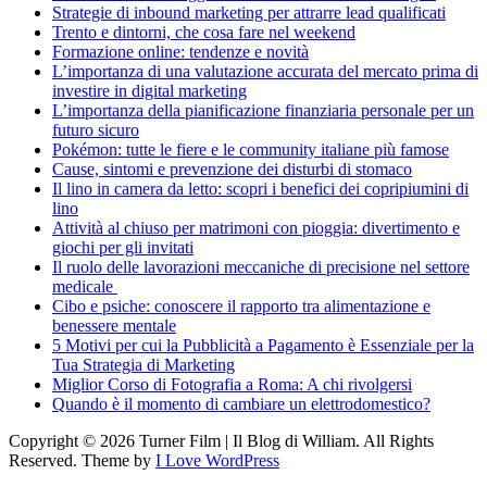
Strategie di inbound marketing per attrarre lead qualificati
Trento e dintorni, che cosa fare nel weekend
Formazione online: tendenze e novità
L’importanza di una valutazione accurata del mercato prima di
investire in digital marketing
L’importanza della pianificazione finanziaria personale per un
futuro sicuro
Pokémon: tutte le fiere e le community italiane più famose
Cause, sintomi e prevenzione dei disturbi di stomaco
Il lino in camera da letto: scopri i benefici dei copripiumini di
lino
Attività al chiuso per matrimoni con pioggia: divertimento e
giochi per gli invitati
Il ruolo delle lavorazioni meccaniche di precisione nel settore
medicale
Cibo e psiche: conoscere il rapporto tra alimentazione e
benessere mentale
5 Motivi per cui la Pubblicità a Pagamento è Essenziale per la
Tua Strategia di Marketing
Miglior Corso di Fotografia a Roma: A chi rivolgersi
Quando è il momento di cambiare un elettrodomestico?
Copyright © 2026 Turner Film | Il Blog di William. All Rights
Reserved.
Theme by
I Love WordPress